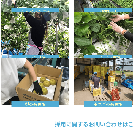
キャベツの収穫
種苗管理
桃の袋掛け
いちごの管理
梨の選果場
玉ネギの選果場
採用に関するお問い合わせは