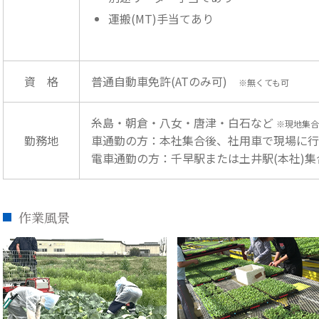
運搬(MT)手当てあり
資 格
普通自動車免許(ATのみ可)
※無くても可
糸島・朝倉・八女・唐津・白石など
※現地集合
勤務地
車通勤の方：本社集合後、社用車で現場に行
電車通勤の方：千早駅または土井駅(本社)
作業風景